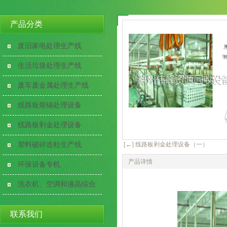
产品分类
废旧家电处理生产线
生活垃圾处理生产线
废车废金属处理生产线
线路板熔锡处理设备
线路板剥金处理设备
塑料破碎造粒生产线
[←] 线路板剥金处理设备（一）
产品详情
环保设备专机
洗衣机、空调和液晶综合
拆解线
联系我们