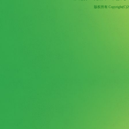
版权所有 Copyright