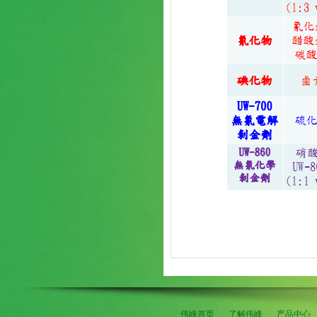
伟峰首页
了解伟峰
产品中心